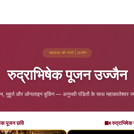
महाकाल की नगरी | उज्जैन
रुद्राभिषेक पूजन उज्जैन
लाभ, मुहूर्त और ऑनलाइन बुकिंग — अनुभवी पंडितों के साथ महाकालेश्वर ज्यो
षेक पूजन छवि
रुद्राभिषेक